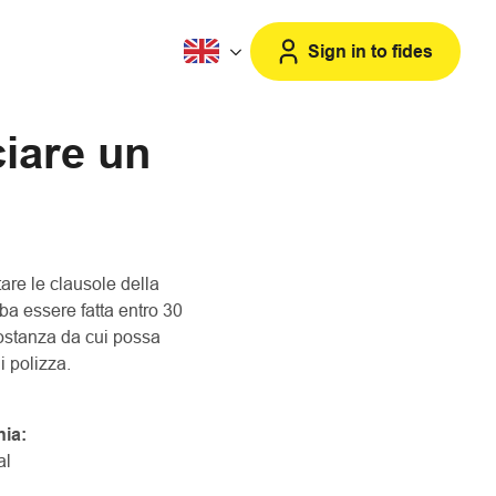
Sign in to fides
iare un
are le clausole della
ba essere fatta entro 30
costanza da cui possa
i polizza.
ia:
al