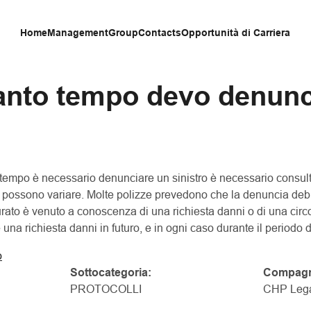
Home
Management
Group
Contacts
Opportunità di Carriera
anto tempo devo denunc
tempo è necessario denunciare un sinistro è necessario consult
e possono variare. Molte polizze prevedono che la denuncia deb
urato è venuto a conoscenza di una richiesta danni o di una cir
na richiesta danni in futuro, e in ogni caso durante il periodo d
o
Sottocategoria:
Compagn
PROTOCOLLI
CHP Leg