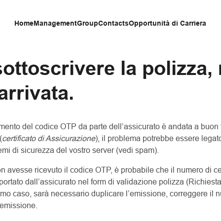
Home
Management
Group
Contacts
Opportunità di Carriera
sottoscrivere la polizza
arrivata.
imento del codice OTP da parte dell’assicurato è andata a buon 
(
certificato di Assicurazione
), il problema potrebbe essere legat
temi di sicurezza del vostro server (vedi spam).
n avesse ricevuto il codice OTP, è probabile che il numero di cel
riportato dall’assicurato nel form di validazione polizza (Richies
imo caso, sarà necessario duplicare l’emissione, correggere il n
’emissione.