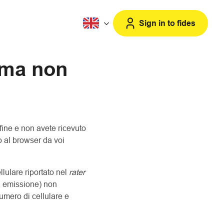
Sign in to fides
, ma non
fine e non avete ricevuto
o al browser da voi
lulare riportato nel
rater
ta emissione) non
umero di cellulare e