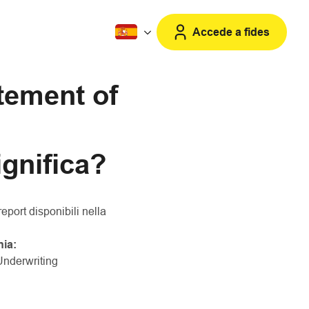
Accede a fides
tement of
gnifica?
port disponibili nella
ia:
nderwriting