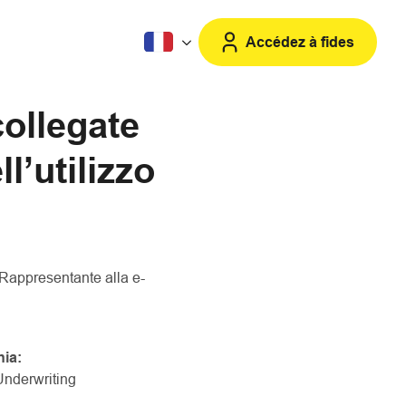
Accédez à fides
collegate
l’utilizzo
e Rappresentante alla e-
ia:
nderwriting