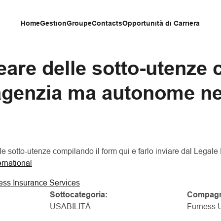
Home
Gestion
Groupe
Contacts
Opportunità di Carriera
are delle sotto-utenze 
agenzia ma autonome nel
lle sotto-utenze compilando il form qui e farlo inviare dal Legal
rnational
ess Insurance Services
Sottocategoria:
Compagn
USABILITÀ
Furness U