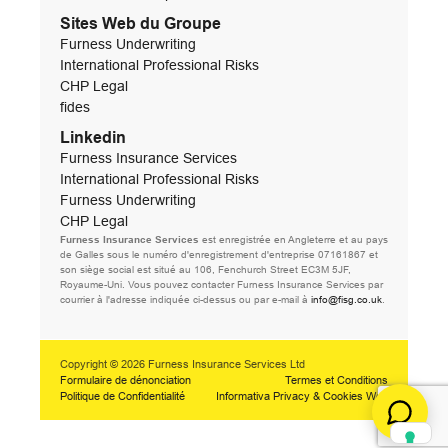
Sites Web du Groupe
Furness Underwriting
International Professional Risks
CHP Legal
fides
Linkedin
Furness Insurance Services
International Professional Risks
Furness Underwriting
CHP Legal
Furness Insurance Services
est enregistrée en Angleterre et au pays
de Galles sous le numéro d'enregistrement d'entreprise 07161867 et
son siège social est situé au 106, Fenchurch Street EC3M 5JF,
Royaume-Uni. Vous pouvez contacter Furness Insurance Services par
courrier à l'adresse indiquée ci-dessus ou par e-mail à
info@fisg.co.uk
.
Copyright © 2026 Furness Insurance Services Ltd
Formulaire de dénonciation
Termes et Conditions
Politique de Confidentialité
Informativa Privacy & Cookies Web