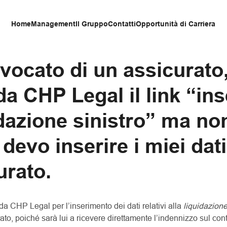
Home
Management
Il Gruppo
Contatti
Opportunità di Carriera
vocato di un assicurato
da CHP Legal il link “in
idazione sinistro” ma no
devo inserire i miei dati
urato.
 da CHP Legal per l’inserimento dei dati relativi alla
liquidazione
urato, poiché sarà lui a ricevere direttamente l’indennizzo sul con