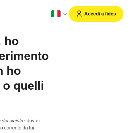
Accedi a fides
, ho
serimento
n ho
 o quelli
 del sinistro
, dovrai
to corrente da lui