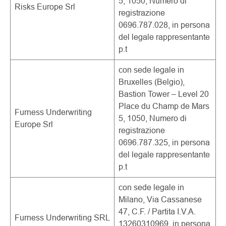
5, 1050, Numero di
Risks Europe Srl
registrazione
0696.787.028, in persona
del legale rappresentante
p.t
con sede legale in
Bruxelles (Belgio),
Bastion Tower – Level 20
Place du Champ de Mars
Furness Underwriting
5, 1050, Numero di
Europe Srl
registrazione
0696.787.325, in persona
del legale rappresentante
p.t
con sede legale in
Milano, Via Cassanese
47, C.F. / Partita I.V.A.
Furness Underwriting SRL
13260310969, in persona